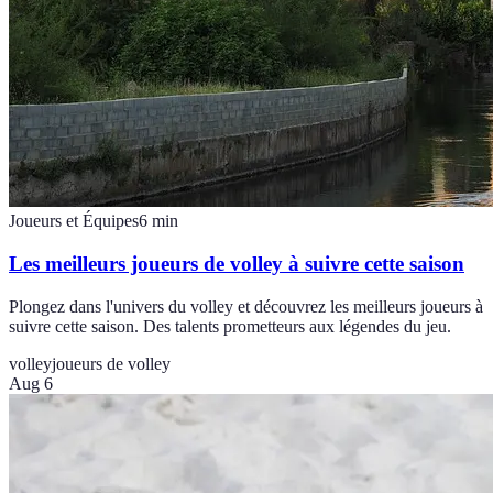
Joueurs et Équipes
6
min
Les meilleurs joueurs de volley à suivre cette saison
Plongez dans l'univers du volley et découvrez les meilleurs joueurs à
suivre cette saison. Des talents prometteurs aux légendes du jeu.
volley
joueurs de volley
Aug 6