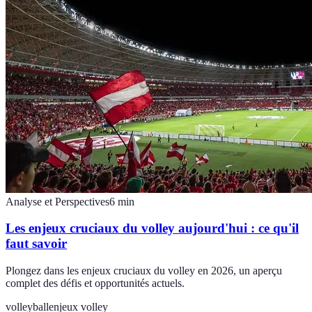
Analyse et Perspectives
6
min
Les enjeux cruciaux du volley aujourd'hui : ce qu'il
faut savoir
Plongez dans les enjeux cruciaux du volley en 2026, un aperçu
complet des défis et opportunités actuels.
volleyball
enjeux volley