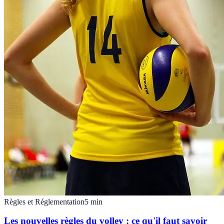
Règles et Réglementation
5
min
Les nouvelles règles du volley : ce qu'il faut savoir