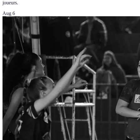
joueurs.
Aug 6