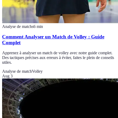
Analyse de matchs
6
min
Comment Analyser un Match de Volley : Guide
Complet
Apprenez à analyser un match de volley avec notre guide complet.
Des tactiques précises aux erreurs à éviter, faites le plein de conseils
utiles.
Analyse de match
Volley
Aug 3