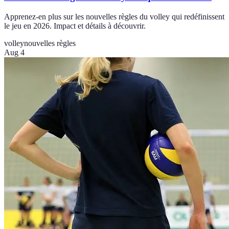
Apprenez-en plus sur les nouvelles règles du volley qui redéfinissent
le jeu en 2026. Impact et détails à découvrir.
volley
nouvelles règles
Aug 4