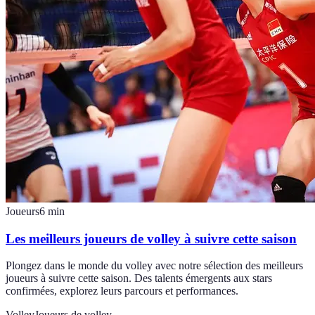
Joueurs
6
min
Les meilleurs joueurs de volley à suivre cette saison
Plongez dans le monde du volley avec notre sélection des meilleurs
joueurs à suivre cette saison. Des talents émergents aux stars
confirmées, explorez leurs parcours et performances.
Volley
Joueurs de volley