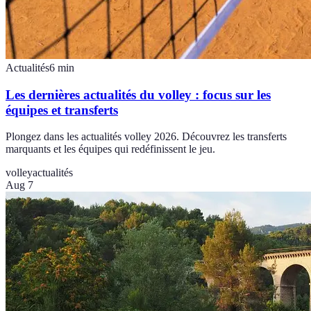
Actualités
6
min
Les dernières actualités du volley : focus sur les
équipes et transferts
Plongez dans les actualités volley 2026. Découvrez les transferts
marquants et les équipes qui redéfinissent le jeu.
volley
actualités
Aug 7