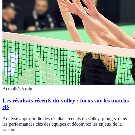
Actualités
5
min
Les résultats récents du volley : focus sur les matchs
clé
Analyse approfondie des résultats récents du volley, plongez dans
les performances clés des équipes et découvrez les enjeux de la
saison.