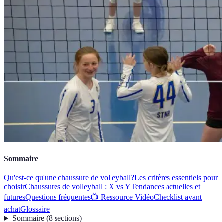
Sommaire
Qu'est-ce qu'une chaussure de volleyball?
Les critères essentiels pour
choisir
Chaussures de volleyball : X vs Y
Tendances actuelles et
futures
Questions fréquentes
📺 Ressource Vidéo
Checklist avant
achat
Glossaire
Sommaire
(
8
sections
)