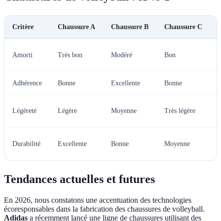
Critère
Chaussure A
Chaussure B
Chaussure C
Amorti
Très bon
Modéré
Bon
l
Adhérence
Bonne
Excellente
Bonne
B
Légèreté
Légère
Moyenne
Très légère
l
Durabilité
Excellente
Bonne
Moyenne
d
Tendances actuelles et futures
En 2026, nous constatons une accentuation des technologies
écoresponsables dans la fabrication des chaussures de volleyball.
Adidas
a récemment lancé une ligne de chaussures utilisant des