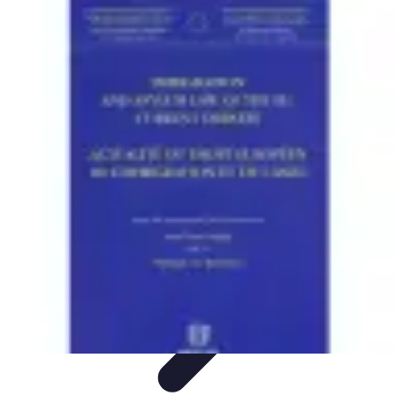
Volley Actu
Tendances
Actualités et Résultats
Actualités
Équipes et
Championnats
Compétitions
Volley Actu