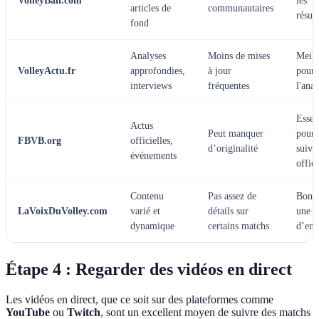
VolleyBall.com
les
articles de
communautaires
résult
fond
Analyses
Moins de mises
Meill
VolleyActu.fr
approfondies,
à jour
pour
interviews
fréquentes
l'anal
Essen
Actus
Peut manquer
pour 
FBVB.org
officielles,
d’originalité
suivi
événements
offici
Contenu
Pas assez de
Bon 
LaVoixDuVolley.com
varié et
détails sur
une v
dynamique
certains matchs
d’ens
Étape 4 : Regarder des vidéos en direct
Les vidéos en direct, que ce soit sur des plateformes comme
YouTube
ou
Twitch
, sont un excellent moyen de suivre des matchs