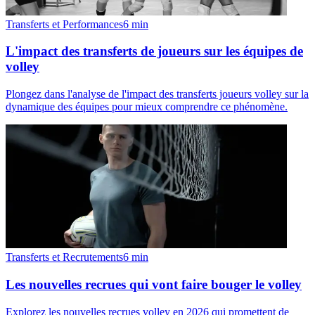
Transferts et Performances
6
min
L'impact des transferts de joueurs sur les équipes de
volley
Plongez dans l'analyse de l'impact des transferts joueurs volley sur la
dynamique des équipes pour mieux comprendre ce phénomène.
Transferts et Recrutements
6
min
Les nouvelles recrues qui vont faire bouger le volley
Explorez les nouvelles recrues volley en 2026 qui promettent de