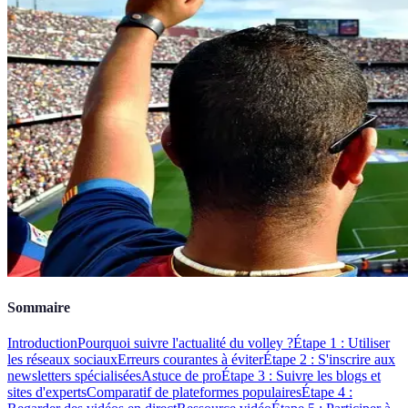
Sommaire
Introduction
Pourquoi suivre l'actualité du volley ?
Étape 1 : Utiliser
les réseaux sociaux
Erreurs courantes à éviter
Étape 2 : S'inscrire aux
newsletters spécialisées
Astuce de pro
Étape 3 : Suivre les blogs et
sites d'experts
Comparatif de plateformes populaires
Étape 4 :