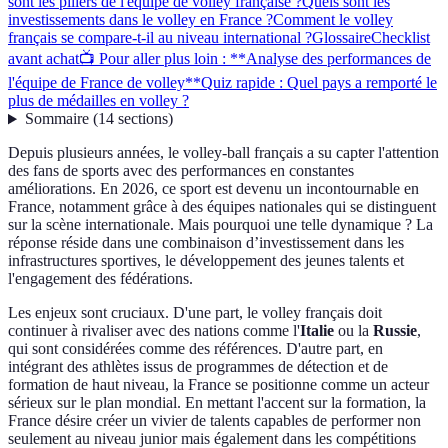
sont les piliers de l'équipe de volley française ?
Quels sont les
investissements dans le volley en France ?
Comment le volley
français se compare-t-il au niveau international ?
Glossaire
Checklist
avant achat
📺 Pour aller plus loin : **Analyse des performances de
l'équipe de France de volley**
Quiz rapide : Quel pays a remporté le
plus de médailles en volley ?
Sommaire
(
14
sections
)
Depuis plusieurs années, le volley-ball français a su capter l'attention
des fans de sports avec des performances en constantes
améliorations. En 2026, ce sport est devenu un incontournable en
France, notamment grâce à des équipes nationales qui se distinguent
sur la scène internationale. Mais pourquoi une telle dynamique ? La
réponse réside dans une combinaison d’investissement dans les
infrastructures sportives, le développement des jeunes talents et
l'engagement des fédérations.
Les enjeux sont cruciaux. D'une part, le volley français doit
continuer à rivaliser avec des nations comme l'
Italie
ou la
Russie
,
qui sont considérées comme des références. D'autre part, en
intégrant des athlètes issus de programmes de détection et de
formation de haut niveau, la France se positionne comme un acteur
sérieux sur le plan mondial. En mettant l'accent sur la formation, la
France désire créer un vivier de talents capables de performer non
seulement au niveau junior mais également dans les compétitions