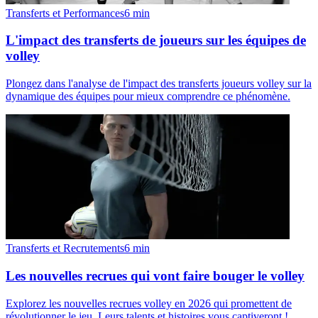
Transferts et Performances
6
min
L'impact des transferts de joueurs sur les équipes de
volley
Plongez dans l'analyse de l'impact des transferts joueurs volley sur la
dynamique des équipes pour mieux comprendre ce phénomène.
Transferts et Recrutements
6
min
Les nouvelles recrues qui vont faire bouger le volley
Explorez les nouvelles recrues volley en 2026 qui promettent de
révolutionner le jeu. Leurs talents et histoires vous captiveront !