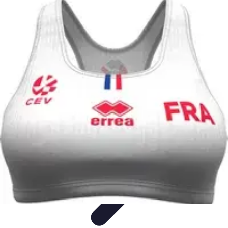
Volley Actu
Tendances
Actualités et Résultats
Actualités
Équipes et
Championnats
Compétitions
Volley Actu