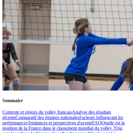
Sommaire
Contexte et enjeux du volley français
Analyse des résultats
récents
Comparatif des équipes nationales
Facteurs influençant les
performances
Tendances et perspectives d'avenir
FAQ
Quelle est la
position de la France dans le classement mondial du volley ?
Qui