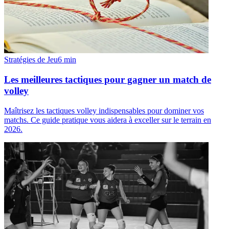
Stratégies de Jeu
6
min
Les meilleures tactiques pour gagner un match de
volley
Maîtrisez les tactiques volley indispensables pour dominer vos
matchs. Ce guide pratique vous aidera à exceller sur le terrain en
2026.