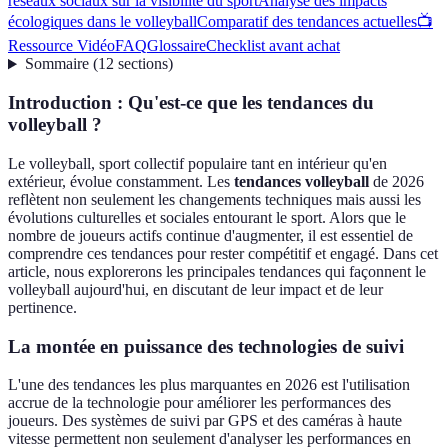
réseaux sociaux sur la visibilité du sport
Analyse des impacts
écologiques dans le volleyball
Comparatif des tendances actuelles
📺
Ressource Vidéo
FAQ
Glossaire
Checklist avant achat
Sommaire
(
12
sections
)
Introduction : Qu'est-ce que les tendances du
volleyball ?
Le volleyball, sport collectif populaire tant en intérieur qu'en
extérieur, évolue constamment. Les
tendances volleyball
de 2026
reflètent non seulement les changements techniques mais aussi les
évolutions culturelles et sociales entourant le sport. Alors que le
nombre de joueurs actifs continue d'augmenter, il est essentiel de
comprendre ces tendances pour rester compétitif et engagé. Dans cet
article, nous explorerons les principales tendances qui façonnent le
volleyball aujourd'hui, en discutant de leur impact et de leur
pertinence.
La montée en puissance des technologies de suivi
L'une des tendances les plus marquantes en 2026 est l'utilisation
accrue de la technologie pour améliorer les performances des
joueurs. Des systèmes de suivi par GPS et des caméras à haute
vitesse permettent non seulement d'analyser les performances en