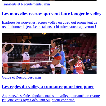
Transferts et Recrutements
6
min
Les nouvelles recrues qui vont faire bouger le volley
Explorez les nouvelles recrues volley en 2026 qui promettent de
révolutionner le jeu. Leurs talents et histoires vous captiveront !
Guide et Ressources
6
min
Les règles du volley à connaître pour bien jouer
Apprenez les règles fondamentales du volley pour améliorer votre
jeu, que vous soyez débutant ou joueur confirmé.