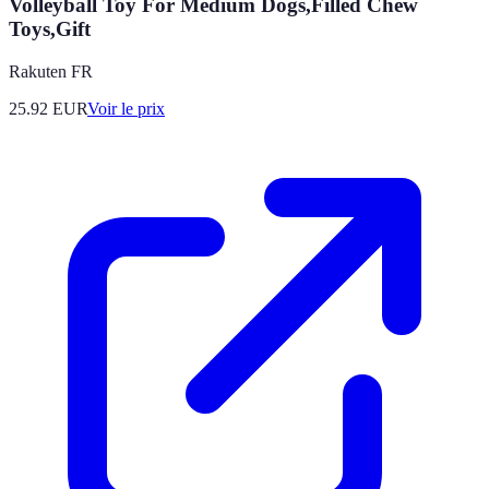
Volleyball Toy For Medium Dogs,Filled Chew
Toys,Gift
Rakuten FR
25.92
EUR
Voir le prix