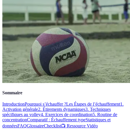
Sommaire
Introduction
Pourquoi s’échauffer ?
Les Étapes de l’échauffement
1.
Activation générale
2. Étirements dynamiques
3. Techniques
spécifiques au volley
4. Exercices de coordination
5. Routine de
concentration
Comparatif : Échauffement type
Statistiques et
données
FAQ
Glossaire
Checklist
📺 Ressource Vidéo