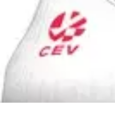
Volley Actu
Tendances
Actualités et Résultats
Actualités
Équipes et Championnats
C
Volley Actu