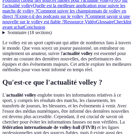
Pourquoi choisir des sources fiables pour l'actualité volley
FAQ sur
l'actualité volley
Quelle est la meilleure application pour suivre les
matchs de volley ?
Comment suivre les championnats de volley en
direct ?
Existe-t-il des podcasts sur le volley ?
Comment savoir si une
nouvelle sur le volley est fiable ?
Ressource Vidéo
Glossaire
Checklist
avant achat
Conclusion
Sommaire
(
18
sections
)
Le volley est un sport captivant qui attire de nombreux fans à travers
le monde. Que vous soyez un joueur passionné, un entraîneur ou
simplement un amateur, suivre l'
actualité volley
est essentiel pour
rester au courant des dernières nouvelles, des performances des
équipes et des événements majeurs. Cet article explore les meilleures
méthodes pour vous tenir informé en temps réel.
Qu'est-ce que l'actualité volley ?
L'
actualité volley
englobe toutes les informations relatives à ce
sport, y compris les résultats des matchs, les classements, les
transferts de joueurs, les blessures, et les événements à venir. Avec
l'essor des médias numériques, être informé des dernières nouvelles
est devenu plus accessible. Cependant, il est crucial de savoir où
chercher pour éviter les informations fausses ou non vérifiées. La
fédération internationale de volley-ball (FIVB)
et les ligues
professionnelles sont des sources fiables, mais il existe aussi des