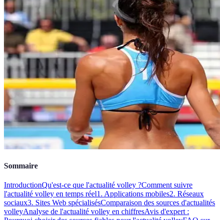
Sommaire
Introduction
Qu'est-ce que l'actualité volley ?
Comment suivre
l'actualité volley en temps réel
1. Applications mobiles
2. Réseaux
sociaux
3. Sites Web spécialisés
Comparaison des sources d'actualités
volley
Analyse de l'actualité volley en chiffres
Avis d'expert :