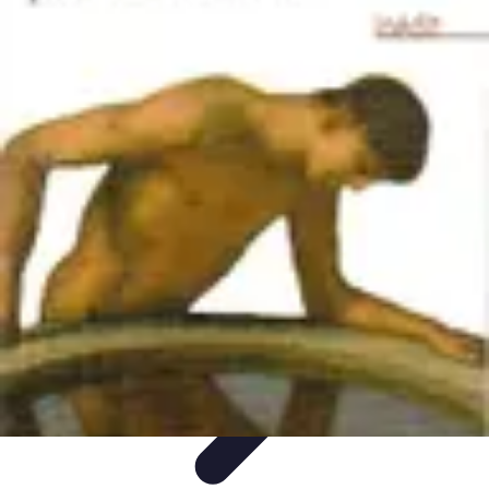
Volley Actu
Tendances
Actualités et Résultats
Actualités
Équipes et
Championnats
Compétitions
Volley Actu