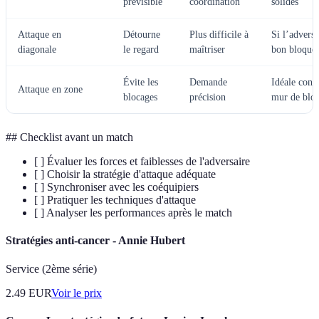
prévisible
coordination
solides
Attaque en
Détourne
Plus difficile à
Si l’adversa
diagonale
le regard
maîtriser
bon bloque
Évite les
Demande
Idéale cont
Attaque en zone
blocages
précision
mur de bloc
## Checklist avant un match
[ ] Évaluer les forces et faiblesses de l'adversaire
[ ] Choisir la stratégie d'attaque adéquate
[ ] Synchroniser avec les coéquipiers
[ ] Pratiquer les techniques d'attaque
[ ] Analyser les performances après le match
Stratégies anti-cancer - Annie Hubert
Service (2ème série)
2.49
EUR
Voir le prix