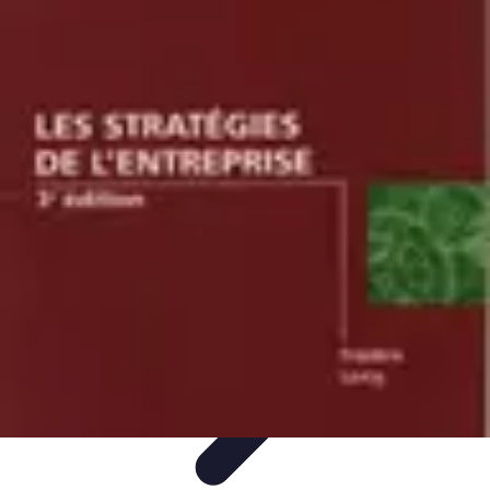
Volley Actu
Tendances
Actualités et Résultats
Actualités
Équipes et
Championnats
Compétitions
Volley Actu