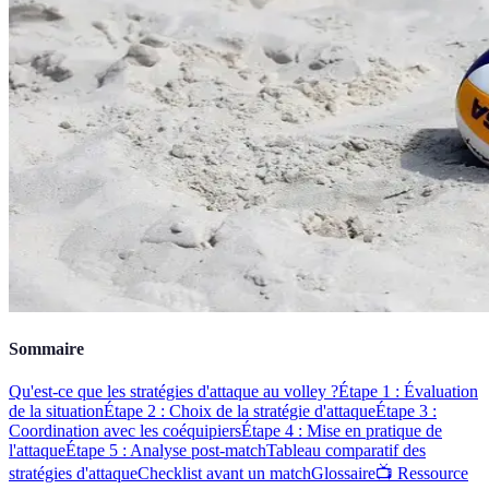
Sommaire
Qu'est-ce que les stratégies d'attaque au volley ?
Étape 1 : Évaluation
de la situation
Étape 2 : Choix de la stratégie d'attaque
Étape 3 :
Coordination avec les coéquipiers
Étape 4 : Mise en pratique de
l'attaque
Étape 5 : Analyse post-match
Tableau comparatif des
stratégies d'attaque
Checklist avant un match
Glossaire
📺 Ressource