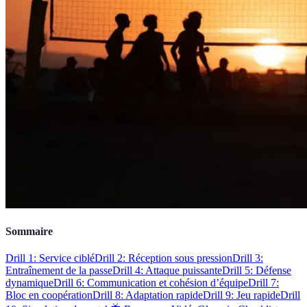
Sommaire
Drill 1: Service ciblé
Drill 2: Réception sous pression
Drill 3:
Entraînement de la passe
Drill 4: Attaque puissante
Drill 5: Défense
dynamique
Drill 6: Communication et cohésion d’équipe
Drill 7:
Bloc en coopération
Drill 8: Adaptation rapide
Drill 9: Jeu rapide
Drill