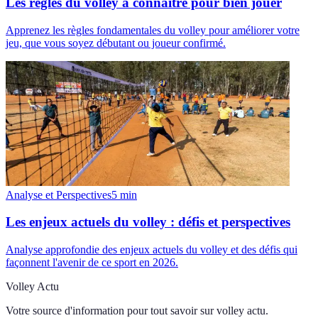
Les règles du volley à connaître pour bien jouer
Apprenez les règles fondamentales du volley pour améliorer votre
jeu, que vous soyez débutant ou joueur confirmé.
Analyse et Perspectives
5
min
Les enjeux actuels du volley : défis et perspectives
Analyse approfondie des enjeux actuels du volley et des défis qui
façonnent l'avenir de ce sport en 2026.
Volley Actu
Votre source d'information pour tout savoir sur
volley actu
.