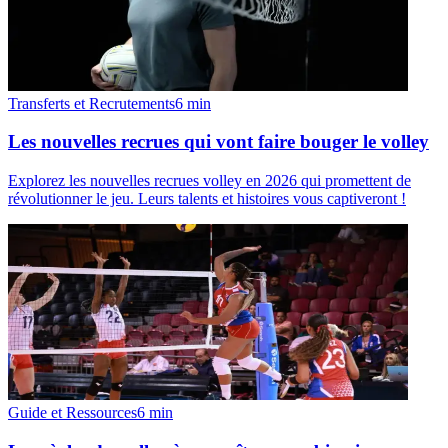
Transferts et Recrutements
6
min
Les nouvelles recrues qui vont faire bouger le volley
Explorez les nouvelles recrues volley en 2026 qui promettent de
révolutionner le jeu. Leurs talents et histoires vous captiveront !
Guide et Ressources
6
min