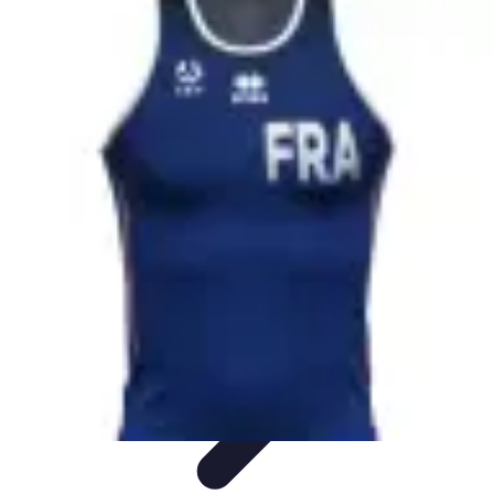
Volley Actu
Tendances
Actualités et Résultats
Actualités
Équipes et
Championnats
Compétitions
Volley Actu