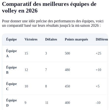
Comparatif des meilleures équipes de
volley en 2026
Pour donner une idée précise des performances des équipes, voici
un comparatif basé sur leurs résultats jusqu'à la mi-saison 2026 :
Équipe
Victoires
Défaites
Points marqués
Différenc
Équipe
15
3
500
+25
A
Équipe
12
7
480
+10
B
Équipe
10
8
450
+5
C
Équipe
9
11
400
-10
D