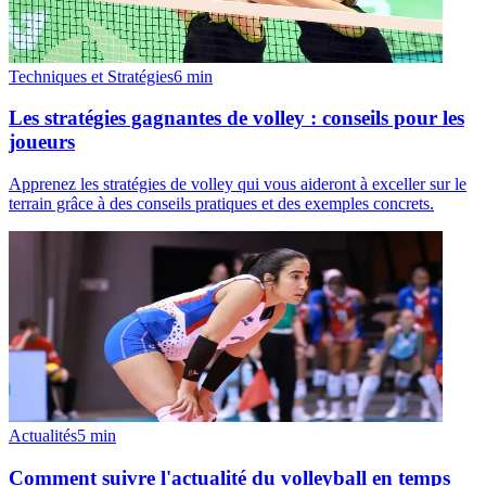
Techniques et Stratégies
6
min
Les stratégies gagnantes de volley : conseils pour les
joueurs
Apprenez les stratégies de volley qui vous aideront à exceller sur le
terrain grâce à des conseils pratiques et des exemples concrets.
Actualités
5
min
Comment suivre l'actualité du volleyball en temps