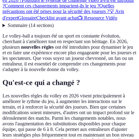
en 2026 ?
Pourquoi le système de challenge vidéo a-t-il été introduit
?
Comment ces changements impactent-ils le jeu ?
Quelles
précautions ont été prises pour la sécurité des joueurs ?
💡 Avis
d'expert
Glossaire
Checklist avant achat
📺 Ressource Vidéo
Sommaire
(
14
sections
)
Le volley-ball a toujours été un sport en constante évolution,
cherchant à s'améliorer tout en respectant son héritage. En 2026,
plusieurs
nouvelles règles
ont été introduites pour dynamiser le jeu
et en faire une expérience encore plus engageante pour les joueurs et
les spectateurs. Que vous soyez un joueur chevronné, un fan ou un
entraîneur, il est essentiel de comprendre ces changements pour
s'adapter à la nouvelle donne du volley.
Qu'est-ce qui a changé ?
Les nouvelles règles du volley en 2026 visent principalement à
améliorer le rythme du jeu, à augmenter les interactions sur le
terrain, et à renforcer la sécurité des joueurs. Bien que certaines
modifications soient mineures, d'autres ont un impact profond sur le
déroulement des matchs. Parmi les changements notables, nous
avons l'augmentation des substitutions disponibles pour chaque
équipe, qui passe de 6 à 8. Cela permet aux entraîneurs d'ajuster
leurs stratégies plus fréquemment tout en maintenant un bon niveau