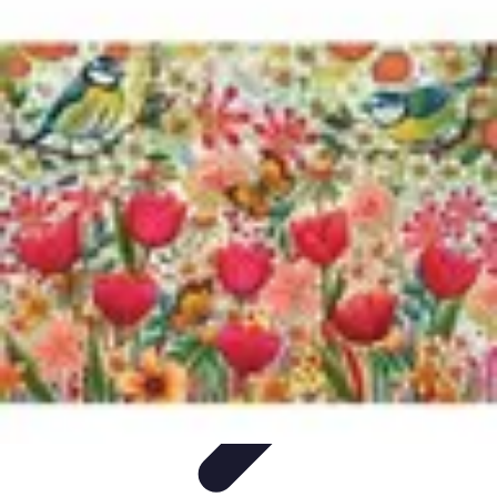
Volley Actu
Tendances
Actualités et Résultats
Actualités
Équipes et
Championnats
Compétitions
Volley Actu