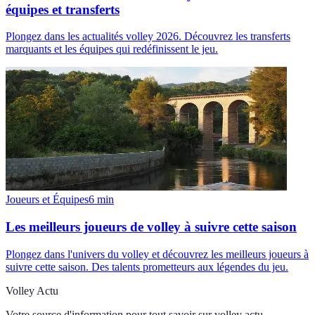
équipes et transferts
Plongez dans les actualités volley 2026. Découvrez les transferts
marquants et les équipes qui redéfinissent le jeu.
Joueurs et Équipes
6
min
Les meilleurs joueurs de volley à suivre cette saison
Plongez dans l'univers du volley et découvrez les meilleurs joueurs à
suivre cette saison. Des talents prometteurs aux légendes du jeu.
Volley Actu
Votre source d'information pour tout savoir sur
volley actu
.