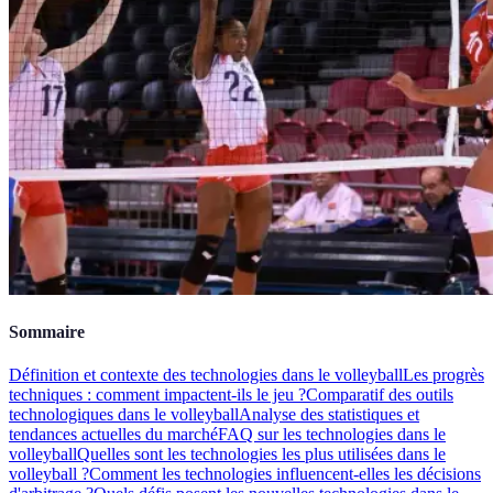
Sommaire
Définition et contexte des technologies dans le volleyball
Les progrès
techniques : comment impactent-ils le jeu ?
Comparatif des outils
technologiques dans le volleyball
Analyse des statistiques et
tendances actuelles du marché
FAQ sur les technologies dans le
volleyball
Quelles sont les technologies les plus utilisées dans le
volleyball ?
Comment les technologies influencent-elles les décisions