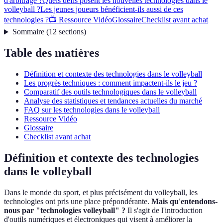
d'arbitrage ?
Quels défis posent les nouvelles technologies dans le
volleyball ?
Les jeunes joueurs bénéficient-ils aussi de ces
technologies ?
📺 Ressource Vidéo
Glossaire
Checklist avant achat
Sommaire
(
12
sections
)
Table des matières
Définition et contexte des technologies dans le volleyball
Les progrès techniques : comment impactent-ils le jeu ?
Comparatif des outils technologiques dans le volleyball
Analyse des statistiques et tendances actuelles du marché
FAQ sur les technologies dans le volleyball
Ressource Vidéo
Glossaire
Checklist avant achat
Définition et contexte des technologies
dans le volleyball
Dans le monde du sport, et plus précisément du volleyball, les
technologies ont pris une place prépondérante.
Mais qu'entendons-
nous par "technologies volleyball" ?
Il s'agit de l'introduction
d'outils numériques et électroniques qui visent à améliorer la