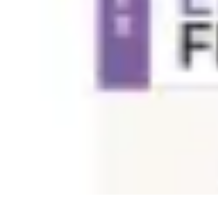
Volley Actu
Tendances
Actualités et Résultats
Actualités
Équipes et Championnats
C
Volley Actu