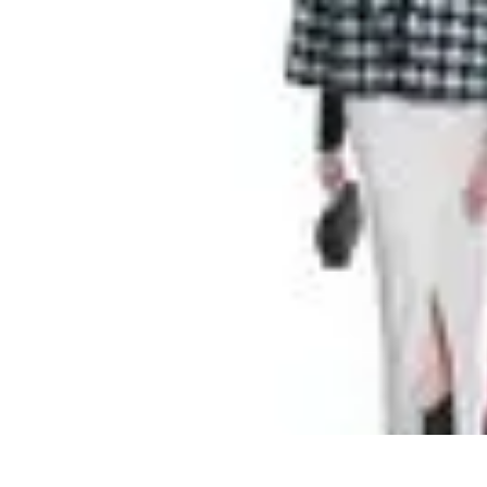
Volley Actu
Tendances
Actualités et Résultats
Actualités
Équipes et Championnats
C
Volley Actu