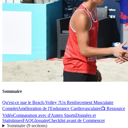
Sommaire
Qu'est-ce que le Beach-Volley ?
Un Renforcement Musculaire
Complet
Amélioration de l'Endurance Cardiovasculaire
📺 Ressource
Vidéo
Comparaison avec d'Autres Sports
Données et
Statistiques
FAQ
Glossaire
Checklist avant de Commencer
Sommaire
(
9
sections
)