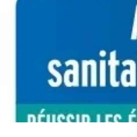
Volley Actu
Tendances
Actualités et Résultats
Actualités
Équipes et Championnats
C
Volley Actu