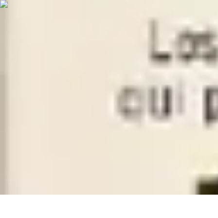
Volley Actu
Tendances
Actualités et Résultats
Actualités
Équipes et Championnats
C
Volley Actu