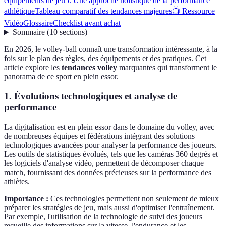
équipements de jeu
5. Une approche holistique de la performance
athlétique
Tableau comparatif des tendances majeures
📺 Ressource
Vidéo
Glossaire
Checklist avant achat
Sommaire
(
10
sections
)
En 2026, le volley-ball connaît une transformation intéressante, à la
fois sur le plan des règles, des équipements et des pratiques. Cet
article explore les
tendances volley
marquantes qui transforment le
panorama de ce sport en plein essor.
1. Évolutions technologiques et analyse de
performance
La digitalisation est en plein essor dans le domaine du volley, avec
de nombreuses équipes et fédérations intégrant des solutions
technologiques avancées pour analyser la performance des joueurs.
Les outils de statistiques évolués, tels que les caméras 360 degrés et
les logiciels d'analyse vidéo, permettent de décomposer chaque
match, fournissant des données précieuses sur la performance des
athlètes.
Importance :
Ces technologies permettent non seulement de mieux
préparer les stratégies de jeu, mais aussi d'optimiser l'entraînement.
Par exemple, l'utilisation de la technologie de suivi des joueurs
recueille des informations sur la vitesse, l'endurance et les