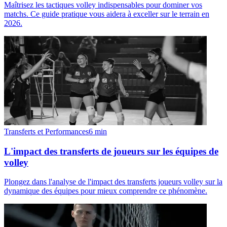
Maîtrisez les tactiques volley indispensables pour dominer vos
matchs. Ce guide pratique vous aidera à exceller sur le terrain en
2026.
Transferts et Performances
6
min
L'impact des transferts de joueurs sur les équipes de
volley
Plongez dans l'analyse de l'impact des transferts joueurs volley sur la
dynamique des équipes pour mieux comprendre ce phénomène.