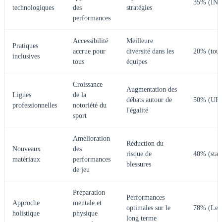
35% (INS
technologiques
des
stratégies
performances
Accessibilité
Meilleure
Pratiques
accrue pour
diversité dans les
20% (tour
inclusives
tous
équipes
Croissance
Augmentation des
Ligues
de la
débats autour de
50% (UFC
professionnelles
notoriété du
l'égalité
sport
Amélioration
Réduction du
Nouveaux
des
risque de
40% (stati
matériaux
performances
blessures
de jeu
Préparation
Performances
Approche
mentale et
optimales sur le
78% (Les
holistique
physique
long terme