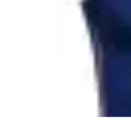
Volley Actu
Tendances
Actualités et Résultats
Actualités
Équipes et Championnats
C
Volley Actu