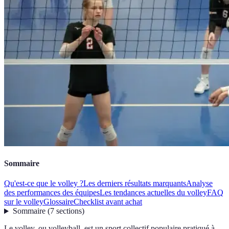
Sommaire
Qu'est-ce que le volley ?
Les derniers résultats marquants
Analyse
des performances des équipes
Les tendances actuelles du volley
FAQ
sur le volley
Glossaire
Checklist avant achat
Sommaire
(
7
sections
)
Le volley, ou volleyball, est un sport collectif populaire pratiqué à