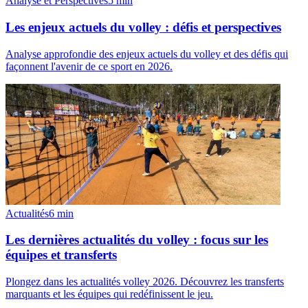
Analyse et Perspectives
5
min
Les enjeux actuels du volley : défis et perspectives
Analyse approfondie des enjeux actuels du volley et des défis qui
façonnent l'avenir de ce sport en 2026.
Actualités
6
min
Les dernières actualités du volley : focus sur les
équipes et transferts
Plongez dans les actualités volley 2026. Découvrez les transferts
marquants et les équipes qui redéfinissent le jeu.