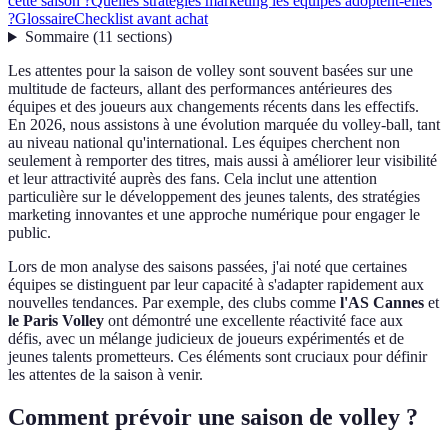
cette saison ?
Quelles stratégies marketing les équipes adoptent-elles
?
Glossaire
Checklist avant achat
Sommaire
(
11
sections
)
Les attentes pour la saison de volley sont souvent basées sur une
multitude de facteurs, allant des performances antérieures des
équipes et des joueurs aux changements récents dans les effectifs.
En 2026, nous assistons à une évolution marquée du volley-ball, tant
au niveau national qu'international. Les équipes cherchent non
seulement à remporter des titres, mais aussi à améliorer leur visibilité
et leur attractivité auprès des fans. Cela inclut une attention
particulière sur le développement des jeunes talents, des stratégies
marketing innovantes et une approche numérique pour engager le
public.
Lors de mon analyse des saisons passées, j'ai noté que certaines
équipes se distinguent par leur capacité à s'adapter rapidement aux
nouvelles tendances. Par exemple, des clubs comme
l'AS Cannes
et
le Paris Volley
ont démontré une excellente réactivité face aux
défis, avec un mélange judicieux de joueurs expérimentés et de
jeunes talents prometteurs. Ces éléments sont cruciaux pour définir
les attentes de la saison à venir.
Comment prévoir une saison de volley ?