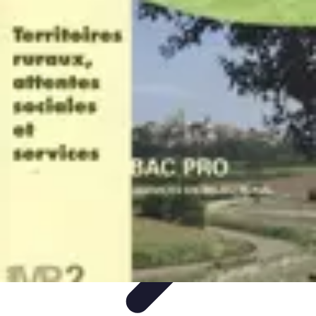
Volley Actu
Tendances
Actualités et Résultats
Actualités
Équipes et
Championnats
Compétitions
Volley Actu