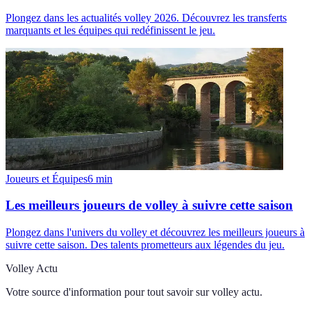
Plongez dans les actualités volley 2026. Découvrez les transferts
marquants et les équipes qui redéfinissent le jeu.
Joueurs et Équipes
6
min
Les meilleurs joueurs de volley à suivre cette saison
Plongez dans l'univers du volley et découvrez les meilleurs joueurs à
suivre cette saison. Des talents prometteurs aux légendes du jeu.
Volley Actu
Votre source d'information pour tout savoir sur
volley actu
.