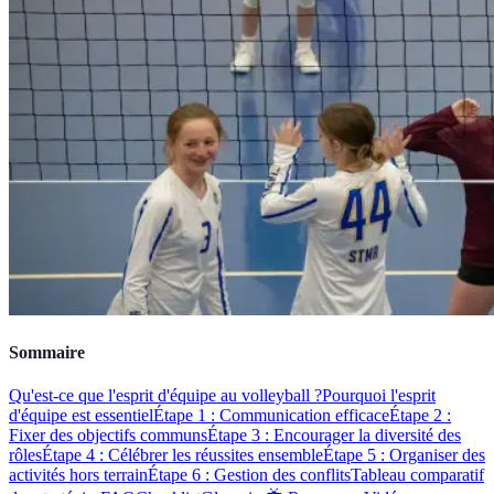
Sommaire
Qu'est-ce que l'esprit d'équipe au volleyball ?
Pourquoi l'esprit
d'équipe est essentiel
Étape 1 : Communication efficace
Étape 2 :
Fixer des objectifs communs
Étape 3 : Encourager la diversité des
rôles
Étape 4 : Célébrer les réussites ensemble
Étape 5 : Organiser des
activités hors terrain
Étape 6 : Gestion des conflits
Tableau comparatif