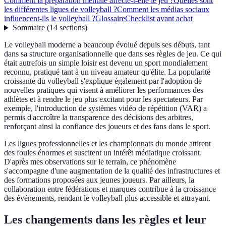
Comment la préparation mentale affecte-t-elle le jeu ?
Quelles sont
les différentes ligues de volleyball ?
Comment les médias sociaux
influencent-ils le volleyball ?
Glossaire
Checklist avant achat
Sommaire
(
14
sections
)
Le volleyball moderne a beaucoup évolué depuis ses débuts, tant
dans sa structure organisationnelle que dans ses règles de jeu. Ce qui
était autrefois un simple loisir est devenu un sport mondialement
reconnu, pratiqué tant à un niveau amateur qu'élite. La popularité
croissante du volleyball s'explique également par l'adoption de
nouvelles pratiques qui visent à améliorer les performances des
athlètes et à rendre le jeu plus excitant pour les spectateurs. Par
exemple, l'introduction de systèmes vidéo de répétition (VAR) a
permis d'accroître la transparence des décisions des arbitres,
renforçant ainsi la confiance des joueurs et des fans dans le sport.
Les ligues professionnelles et les championnats du monde attirent
des foules énormes et suscitent un intérêt médiatique croissant.
D'après mes observations sur le terrain, ce phénomène
s'accompagne d'une augmentation de la qualité des infrastructures et
des formations proposées aux jeunes joueurs. Par ailleurs, la
collaboration entre fédérations et marques contribue à la croissance
des événements, rendant le volleyball plus accessible et attrayant.
Les changements dans les règles et leur