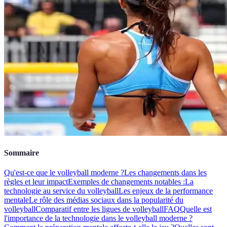
Sommaire
Qu'est-ce que le volleyball moderne ?
Les changements dans les
règles et leur impact
Exemples de changements notables :
La
technologie au service du volleyball
Les enjeux de la performance
mentale
Le rôle des médias sociaux dans la popularité du
volleyball
Comparatif entre les ligues de volleyball
FAQ
Quelle est
l'importance de la technologie dans le volleyball moderne ?