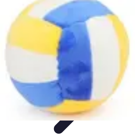
Volley Actu
Tendances
Actualités et Résultats
Actualités
Équipes et
Championnats
Compétitions
Volley Actu