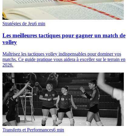
Stratégies de Jeu
6
min
Les meilleures tactiques pour gagner un match de
volley
Maîtrisez les tactiques volley indispensables pour dominer vos
matchs. Ce guide pratique vous aidera à exceller sur le terrain en
2026.
Transferts et Performances
6
min