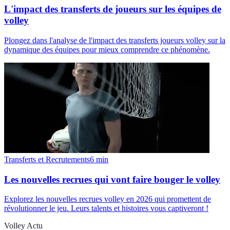
L'impact des transferts de joueurs sur les équipes de
volley
Plongez dans l'analyse de l'impact des transferts joueurs volley sur la
dynamique des équipes pour mieux comprendre ce phénomène.
Transferts et Recrutements
6
min
Les nouvelles recrues qui vont faire bouger le volley
Explorez les nouvelles recrues volley en 2026 qui promettent de
révolutionner le jeu. Leurs talents et histoires vous captiveront !
Volley Actu