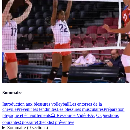
Sommaire
Introduction aux blessures volleyball
Les entorses de la
cheville
Prévenir les tendinites
Les blessures musculaires
Préparation
physique et échauffements
📺 Ressource Vidéo
FAQ : Questions
courantes
Glossaire
Checklist préventive
Sommaire
(
9
sections
)