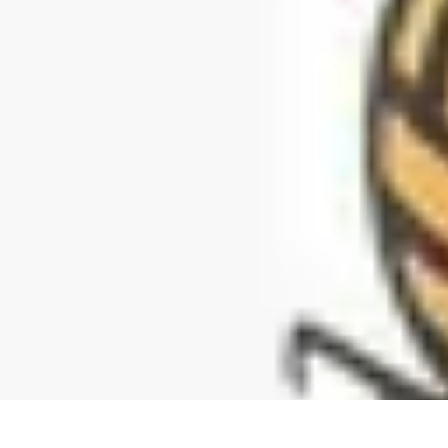
Volley Actu
Tendances
Actualités et Résultats
Actualités
Équipes et Championnats
C
Volley Actu