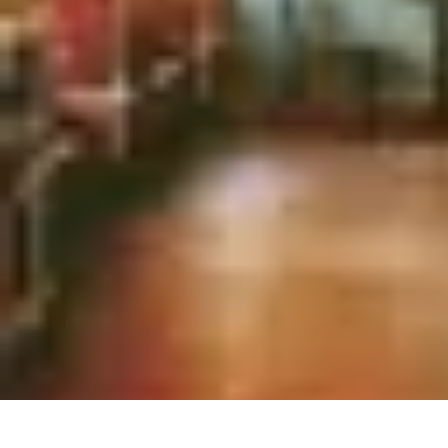
Volley Actu
Tendances
Actualités et Résultats
Actualités
Équipes et Championnats
C
Volley Actu