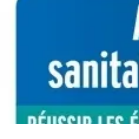
Volley Actu
Tendances
Actualités et Résultats
Actualités
Équipes et Championnats
C
Volley Actu