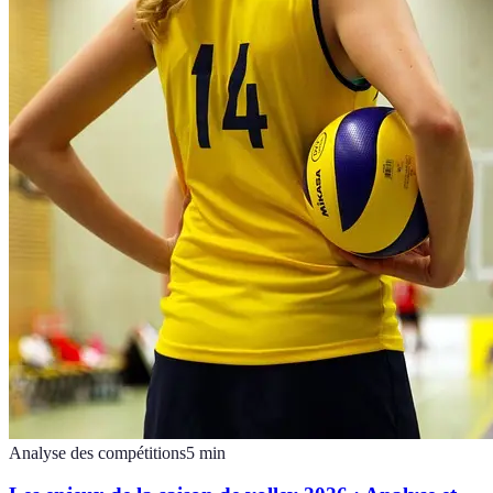
Analyse des compétitions
5
min