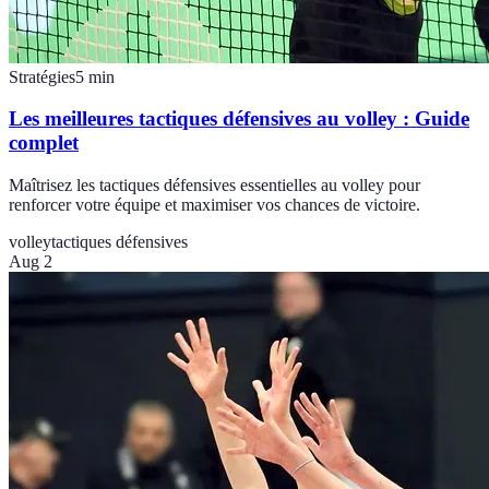
Stratégies
5
min
Les meilleures tactiques défensives au volley : Guide
complet
Maîtrisez les tactiques défensives essentielles au volley pour
renforcer votre équipe et maximiser vos chances de victoire.
volley
tactiques défensives
Aug 2