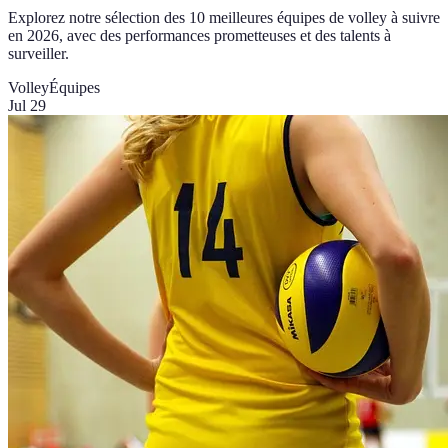
Explorez notre sélection des 10 meilleures équipes de volley à suivre
en 2026, avec des performances prometteuses et des talents à
surveiller.
Volley
Équipes
Jul 29