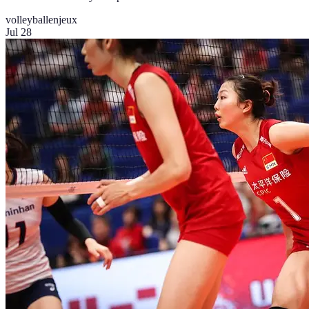
volleyball
enjeux
Jul 28