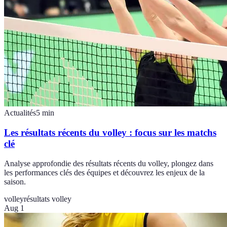
Actualités
5
min
Les résultats récents du volley : focus sur les matchs
clé
Analyse approfondie des résultats récents du volley, plongez dans
les performances clés des équipes et découvrez les enjeux de la
saison.
volley
résultats volley
Aug 1