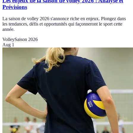
Les enjeux de la saison de volley 2026 : Analyse et
Prévisions
La saison de volley 2026 s'annonce riche en enjeux. Plongez dans
les tendances, défis et opportunités qui façonneront le sport cette
année.
Volley
Saison 2026
Aug 1