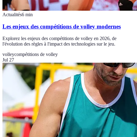
Actualités
6
min
Les enjeux des compétitions de volley modernes
Explorez les enjeux des compétitions de volley en 2026, de
l'évolution des règles à l'impact des technologies sur le jeu.
volley
compétitions de volley
Jul 27