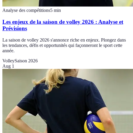
Analyse des compétitions
5
min
Les enjeux de la saison de volley 2026 : Analyse et
Prévisions
La saison de volley 2026 s'annonce riche en enjeux. Plongez dans
les tendances, défis et opportunités qui façonneront le sport cette
année.
Volley
Saison 2026
Aug 1