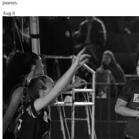
joueurs.
Aug 6