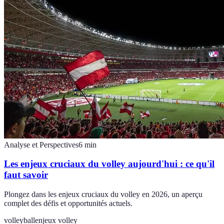
Analyse et Perspectives
6
min
Les enjeux cruciaux du volley aujourd'hui : ce qu'il
faut savoir
Plongez dans les enjeux cruciaux du volley en 2026, un aperçu
complet des défis et opportunités actuels.
volleyball
enjeux volley