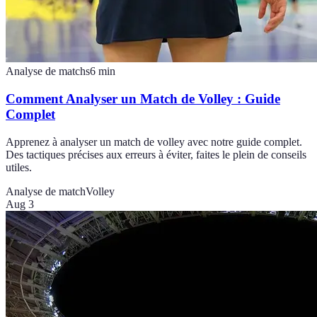
Analyse de matchs
6
min
Comment Analyser un Match de Volley : Guide
Complet
Apprenez à analyser un match de volley avec notre guide complet.
Des tactiques précises aux erreurs à éviter, faites le plein de conseils
utiles.
Analyse de match
Volley
Aug 3