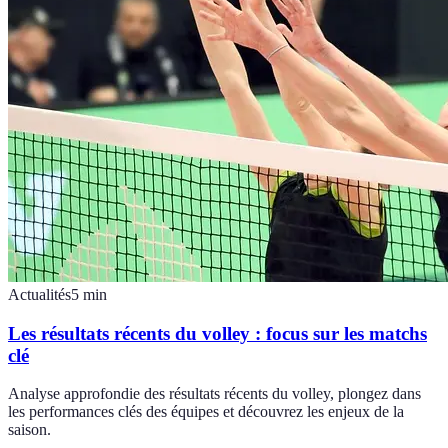
Actualités
5
min
Les résultats récents du volley : focus sur les matchs
clé
Analyse approfondie des résultats récents du volley, plongez dans
les performances clés des équipes et découvrez les enjeux de la
saison.