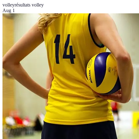
volley
résultats volley
Aug 1