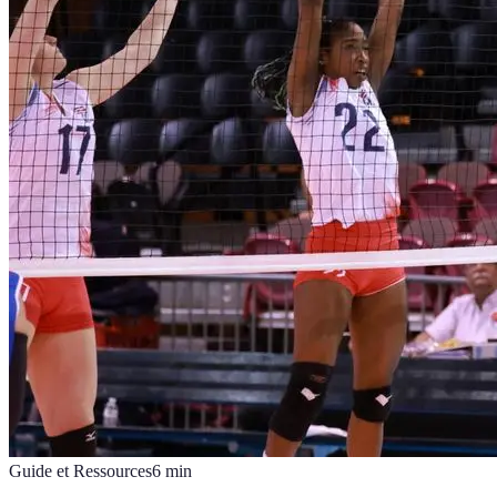
Guide et Ressources
6
min