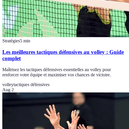
Stratégies
5
min
Les meilleures tactiques défensives au volley : Guide
complet
Maîtrisez les tactiques défensives essentielles au volley pour
renforcer votre équipe et maximiser vos chances de victoire.
volley
tactiques défensives
Aug 2