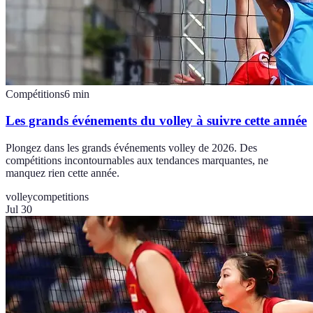
Compétitions
6
min
Les grands événements du volley à suivre cette année
Plongez dans les grands événements volley de 2026. Des
compétitions incontournables aux tendances marquantes, ne
manquez rien cette année.
volley
competitions
Jul 30