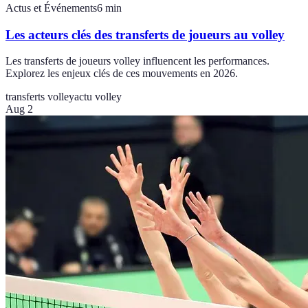
Actus et Événements
6
min
Les acteurs clés des transferts de joueurs au volley
Les transferts de joueurs volley influencent les performances.
Explorez les enjeux clés de ces mouvements en 2026.
transferts volley
actu volley
Aug 2