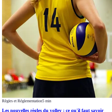
Règles et Réglementation
5
min
Les nouvelles règles du volley : ce qu'il faut savoir