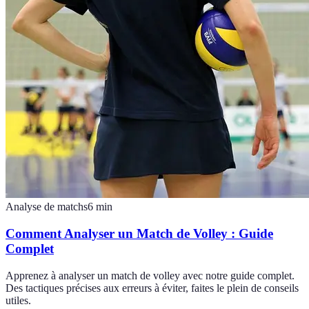
Analyse de matchs
6
min
Comment Analyser un Match de Volley : Guide
Complet
Apprenez à analyser un match de volley avec notre guide complet.
Des tactiques précises aux erreurs à éviter, faites le plein de conseils
utiles.