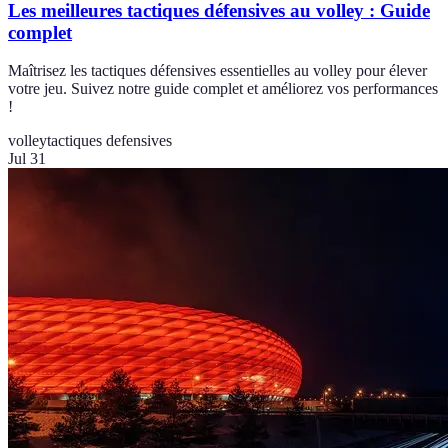
Les meilleures tactiques défensives au volley : Guide
complet
Maîtrisez les tactiques défensives essentielles au volley pour élever
votre jeu. Suivez notre guide complet et améliorez vos performances
!
volley
tactiques defensives
Jul 31