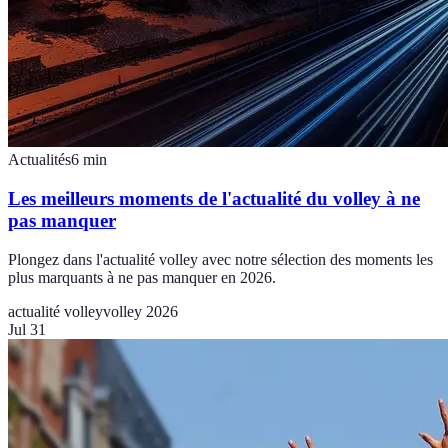
Actualités
6
min
Les meilleurs moments de l'actualité du volley à ne
pas manquer
Plongez dans l'actualité volley avec notre sélection des moments les
plus marquants à ne pas manquer en 2026.
actualité volley
volley 2026
Jul 31