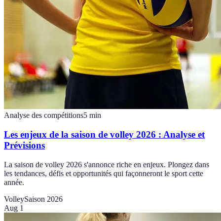
Analyse des compétitions
5
min
Les enjeux de la saison de volley 2026 : Analyse et
Prévisions
La saison de volley 2026 s'annonce riche en enjeux. Plongez dans
les tendances, défis et opportunités qui façonneront le sport cette
année.
Volley
Saison 2026
Aug 1