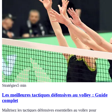
Stratégies
5
min
Les meilleures tactiques défensives au volley : Guide
complet
Maîtrisez les tactiques défensives essentielles au volley pour