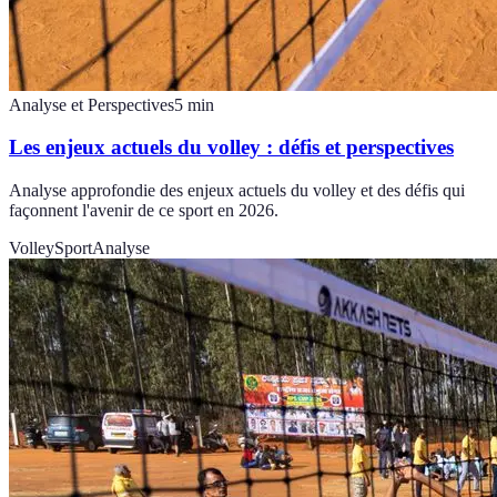
Analyse et Perspectives
5
min
Les enjeux actuels du volley : défis et perspectives
Analyse approfondie des enjeux actuels du volley et des défis qui
façonnent l'avenir de ce sport en 2026.
Volley
Sport
Analyse