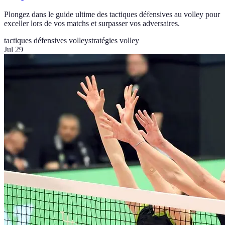
Plongez dans le guide ultime des tactiques défensives au volley pour
exceller lors de vos matchs et surpasser vos adversaires.
tactiques défensives volley
stratégies volley
Jul 29