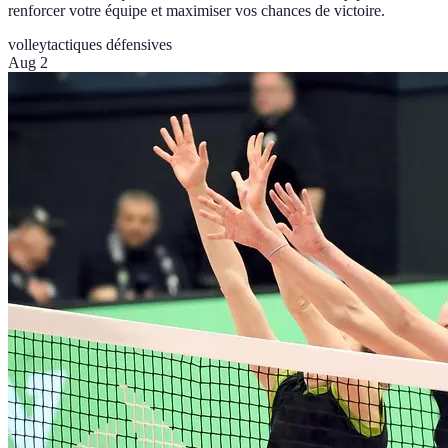
renforcer votre équipe et maximiser vos chances de victoire.
volley
tactiques défensives
Aug 2