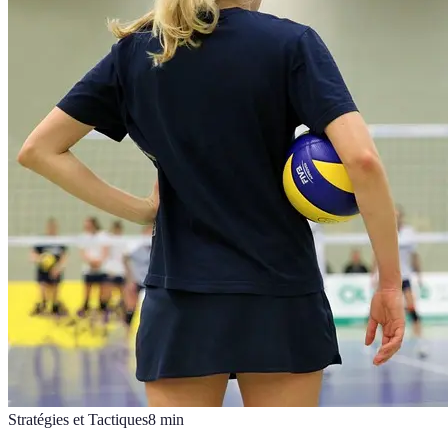
Stratégies et Tactiques
8
min