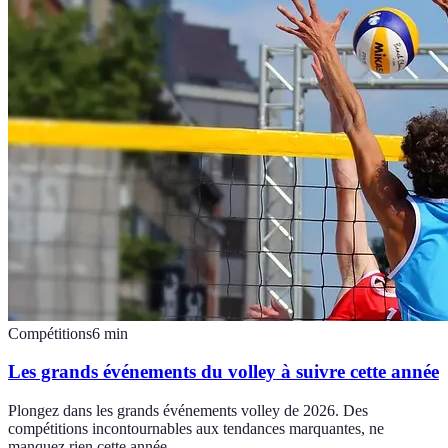
Compétitions
6
min
Les grands événements du volley à suivre cette année
Plongez dans les grands événements volley de 2026. Des
compétitions incontournables aux tendances marquantes, ne
manquez rien cette année.