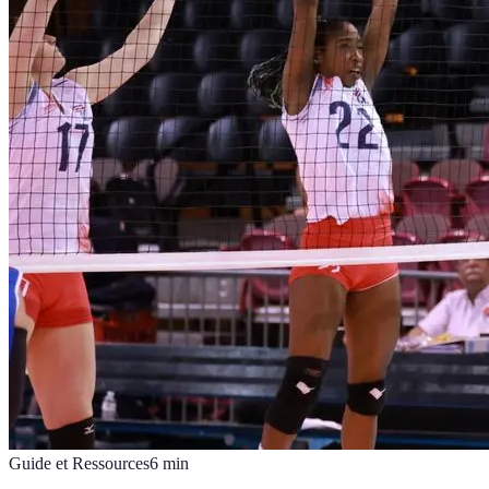
Guide et Ressources
6
min