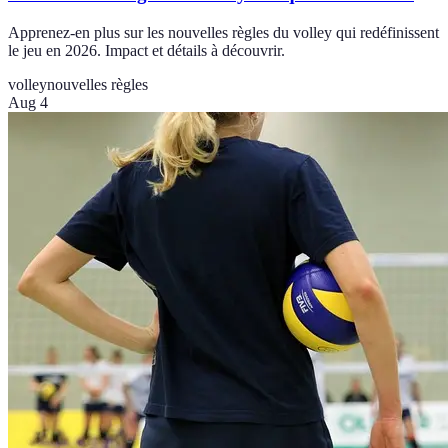
Apprenez-en plus sur les nouvelles règles du volley qui redéfinissent
le jeu en 2026. Impact et détails à découvrir.
volley
nouvelles règles
Aug 4