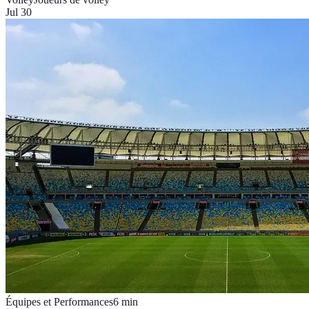
Jul 30
Équipes et Performances
6
min