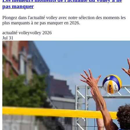
pas manquer
Plongez dans l'actualité volley avec notre sélection des moments les
plus marquants à ne pas manquer en 2026.
actualité volley
volley 2026
Jul 31