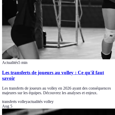
Actualités
5
min
Les transferts de joueurs au volley : Ce qu'il faut
savoir
Les transferts de joueurs au volley en 2026 ayant des conséquences
majeures sur les équipes. Découvrez les analyses et enjeux.
transferts volley
actualités volley
Aug 5