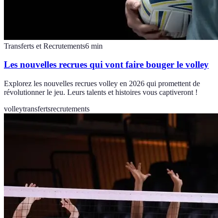
Transferts et Recrutements
6
min
Les nouvelles recrues qui vont faire bouger le volley
Explorez les nouvelles recrues volley en 2026 qui promettent de
révolutionner le jeu. Leurs talents et histoires vous captiveront !
volley
transferts
recrutements