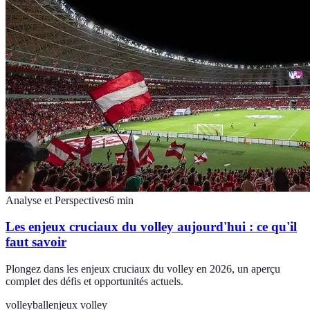
Analyse et Perspectives
6
min
Les enjeux cruciaux du volley aujourd'hui : ce qu'il
faut savoir
Plongez dans les enjeux cruciaux du volley en 2026, un aperçu
complet des défis et opportunités actuels.
volleyball
enjeux volley