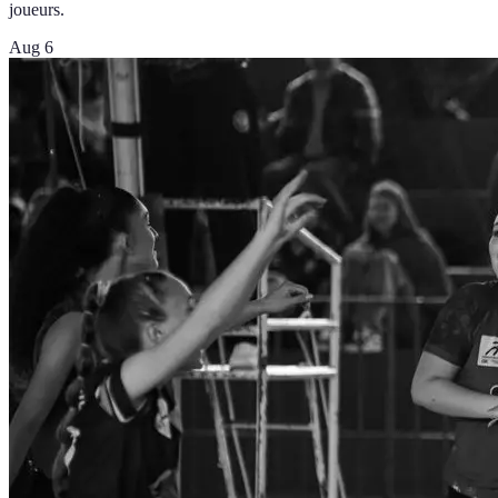
joueurs.
Aug 6