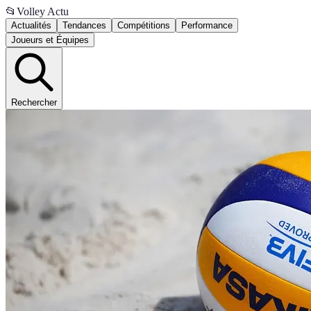
📂
Volley Actu
Actualités
Tendances
Compétitions
Performance
Joueurs et Équipes
Rechercher