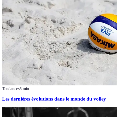
Tendances
5
min
Les dernières évolutions dans le monde du volley