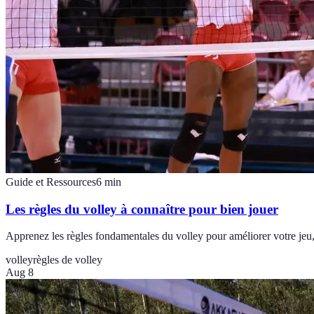
Guide et Ressources
6
min
Les règles du volley à connaître pour bien jouer
Apprenez les règles fondamentales du volley pour améliorer votre jeu
volley
règles de volley
Aug 8