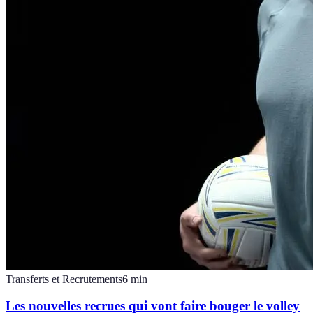
Transferts et Recrutements
6
min
Les nouvelles recrues qui vont faire bouger le volley