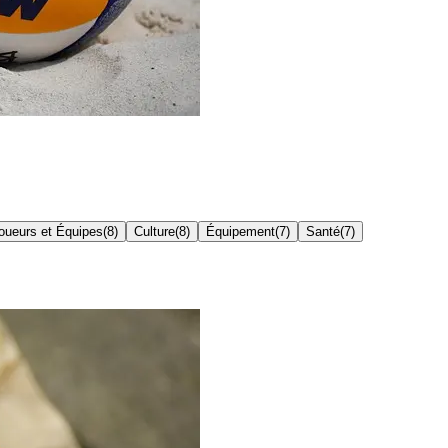
oueurs et Équipes
(
8
)
Culture
(
8
)
Équipement
(
7
)
Santé
(
7
)