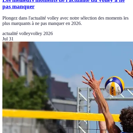
pas manquer
Plongez dans l'actualité volley avec notre sélection des moments les
plus marquants à ne pas manquer en 2026.
actualité volley
volley 2026
Jul 31