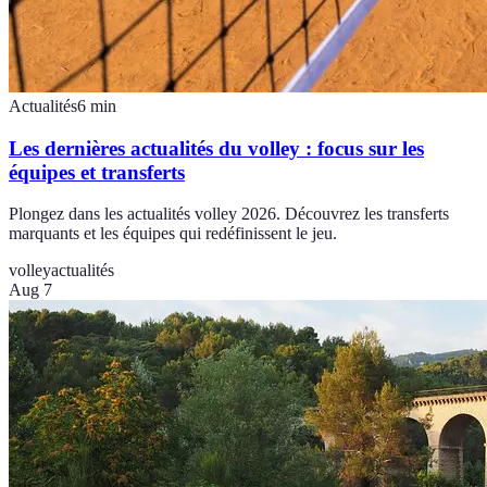
Actualités
6
min
Les dernières actualités du volley : focus sur les
équipes et transferts
Plongez dans les actualités volley 2026. Découvrez les transferts
marquants et les équipes qui redéfinissent le jeu.
volley
actualités
Aug 7