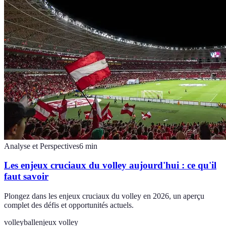
Analyse et Perspectives
6
min
Les enjeux cruciaux du volley aujourd'hui : ce qu'il
faut savoir
Plongez dans les enjeux cruciaux du volley en 2026, un aperçu
complet des défis et opportunités actuels.
volleyball
enjeux volley