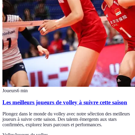
Joueurs
6
min
Les meilleurs joueurs de volley à suivre cette saison
Plongez dans le monde du volley avec notre sélection des meilleurs
joueurs à suivre cette saison. Des talents émergents aux stars
confirmées, explorez leurs parcours et performances.
Volley
Joueurs de volley