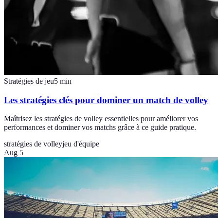
Stratégies de jeu
5
min
Les stratégies clés pour dominer un match de volley
Maîtrisez les stratégies de volley essentielles pour améliorer vos
performances et dominer vos matchs grâce à ce guide pratique.
stratégies de volley
jeu d'équipe
Aug 5