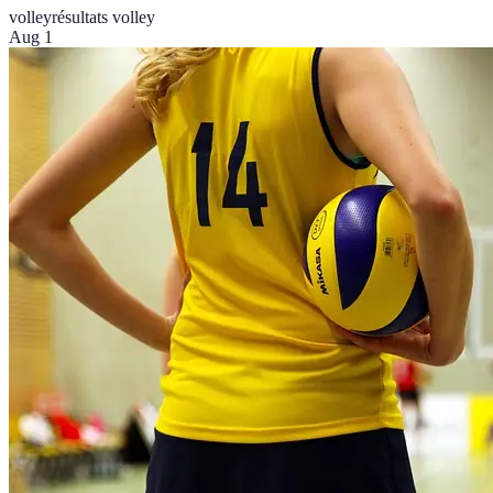
volley
résultats volley
Aug 1