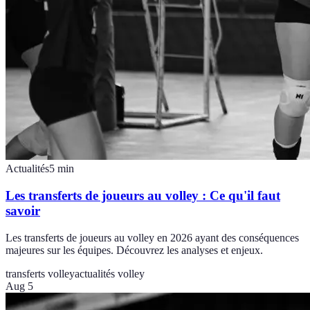
Actualités
5
min
Les transferts de joueurs au volley : Ce qu'il faut
savoir
Les transferts de joueurs au volley en 2026 ayant des conséquences
majeures sur les équipes. Découvrez les analyses et enjeux.
transferts volley
actualités volley
Aug 5