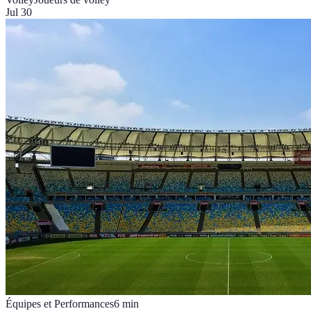
Jul 30
Équipes et Performances
6
min