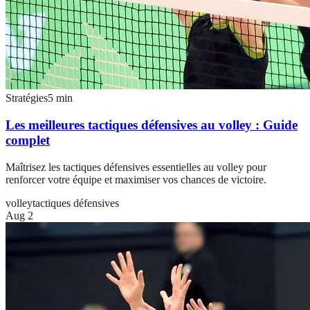
Stratégies
5
min
Les meilleures tactiques défensives au volley : Guide
complet
Maîtrisez les tactiques défensives essentielles au volley pour
renforcer votre équipe et maximiser vos chances de victoire.
volley
tactiques défensives
Aug 2