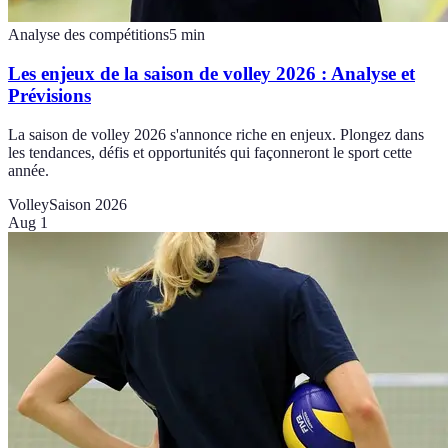
Analyse des compétitions
5
min
Les enjeux de la saison de volley 2026 : Analyse et
Prévisions
La saison de volley 2026 s'annonce riche en enjeux. Plongez dans
les tendances, défis et opportunités qui façonneront le sport cette
année.
Volley
Saison 2026
Aug 1