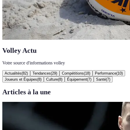
Volley Actu
Votre source d'informations volley
Actualités
(
82
)
Tendances
(
29
)
Compétitions
(
18
)
Performance
(
10
)
Joueurs et Équipes
(
8
)
Culture
(
8
)
Équipement
(
7
)
Santé
(
7
)
Articles à la une