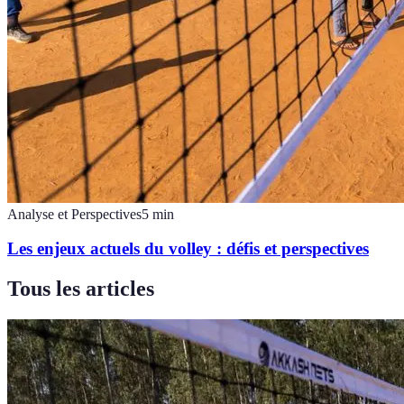
Analyse et Perspectives
5
min
Les enjeux actuels du volley : défis et perspectives
Tous les articles