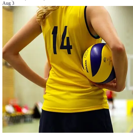
Aug 3