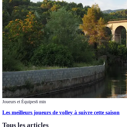
Joueurs et Équipes
6
min
Les meilleurs joueurs de volley à suivre cette saison
Tous les articles